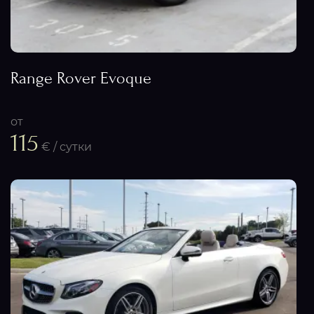
Range Rover Evoque
от
115
€ / сутки