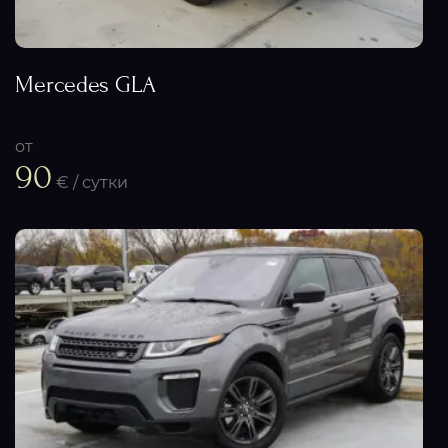
Mercedes GLA
от
90
€ / сутки