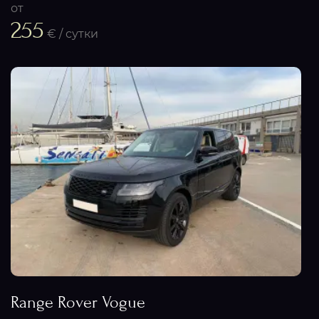
от
255
€ / сутки
Range Rover Vogue