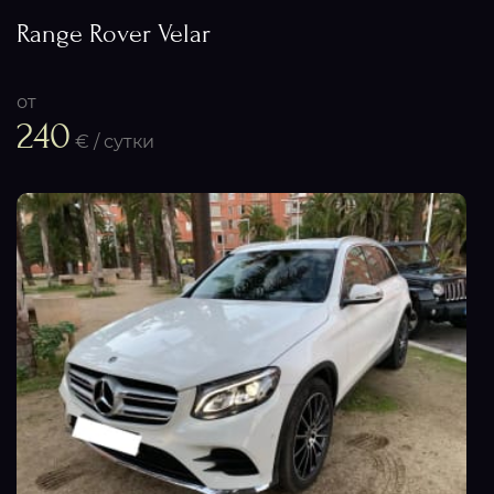
Range Rover Velar
от
240
€ / сутки