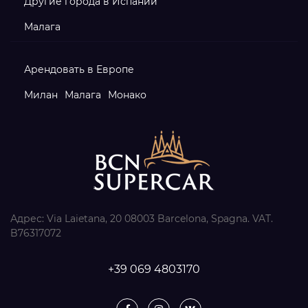
Другие города в Испании
Малага
Арендовать в Европе
Милан
Малага
Монако
Адрес: Via Laietana, 20 08003 Barcelona, Spagna. VAT.
B76317072 ​
+39 069 4803170