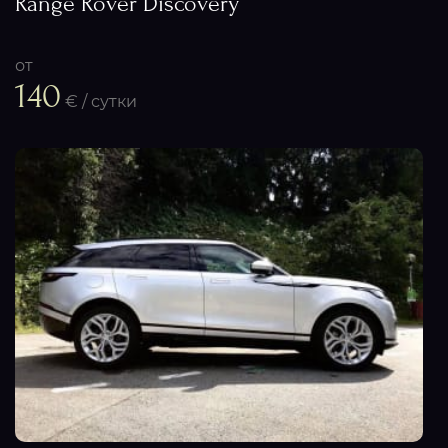
Range Rover Discovery
от
140
€ / сутки