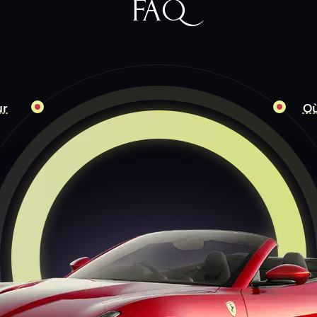
FAQ
ur
Où