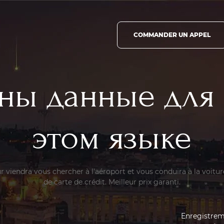
COMMANDER UN APPEL
ны данные для
этом языке
 viendra vous chercher à l'aéroport et vous conduira à la voiture
de carte de crédit. Meilleur prix garanti.
Enregistrem