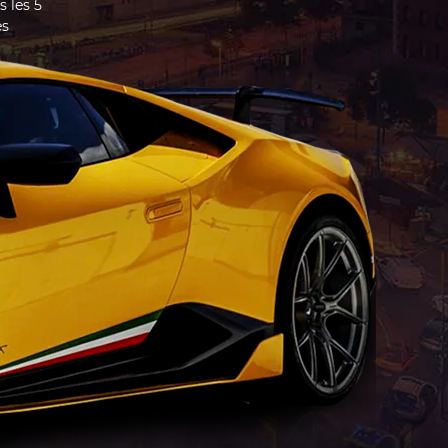
s les 5
es