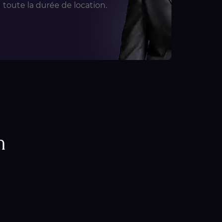
toute la durée de location.
m