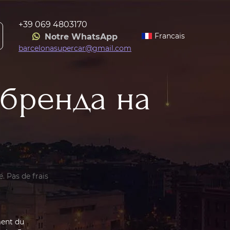
+39 069 4803170
Francais
Notre WhatsApp
barcelonasupercar@gmail.com
 бренда на
. Pas de frais
ent du